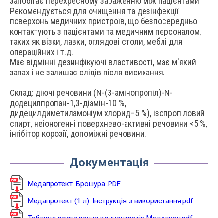
запобігає перехресному зараженню між пацієнтами.
Рекомендується для очищення та дезінфекції
поверхонь медичних пристроїв, що безпосередньо
контактують з пацієнтами та медичним персоналом,
таких як візки, лавки, оглядові столи, меблі для
операційних і т.д.
Має відмінні дезинфікуючі властивості, має м'який
запах і не залишає слідів після висихання.
Склад: діючі речовини (N-(3-амінопропіл)-N-
додецилпропан-1,3-діамін-10 %,
дидецилдиметиламоніум хлорид–5 %), ізопропіловий
спирт, неіоногенні поверхнево-активні речовини <5 %,
інгібітор корозії, допоміжні речовини.
Документація
Медапротект. Брошура..PDF
Медапротект (1 л). Інструкція з використання.pdf
Таблиця розведення концентратів Медалкан.pdf