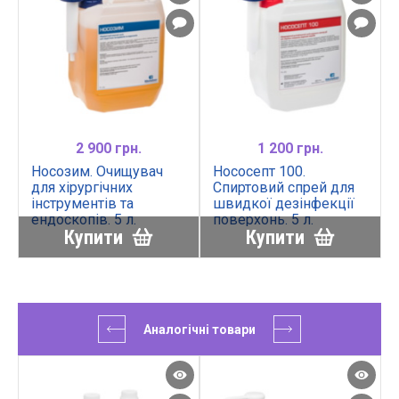
2 900 грн.
1 200 грн.
Носозим. Очищувач
Нососепт 100.
для хірургічних
Спиртовий спрей для
інструментів та
швидкої дезінфекції
ендоскопів. 5 л.
поверхонь. 5 л.
Купити
Купити
Аналогічні товари