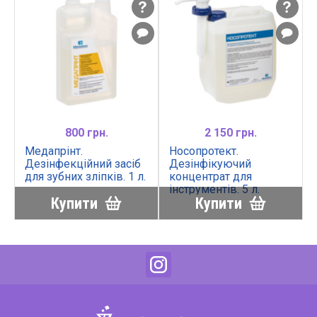
800 грн.
2 150 грн.
т
Медапрінт.
Носопротект.
Дезінфекційний засіб
Дезінфікуючий
для зубних зліпків. 1 л.
концентрат для
інструментів. 5 л.
Купити
Купити