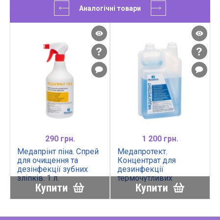
Аналогічні товари
290 грн.
1 200 грн.
Медапрінт піна. Спрей
Медапротект.
для очищення та
Концентрат для
дезінфекції зубних
дезинфекції
зліпків. 1 л.
термочутливих
Купити
Купити
інструментів. 1 л.