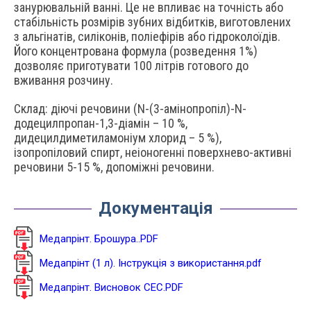
занурювальній ванні. Це не впливає на точність або
стабільність розмірів зубних відбитків, виготовлених
з альгінатів, силіконів, поліефірів або гідроколоїдів.
Його концентрована формула (розведення 1%)
дозволяє приготувати 100 літрів готового до
вживання розчину.
Склад: діючі речовини (N-(3-амінопропіл)-N-
додецилпропан-1,3-діамін – 10 %,
дидецилдиметиламоніум хлорид – 5 %),
ізопропіловий спирт, неіоногенні поверхнево-активні
речовини 5-15 %, допоміжні речовини.
Документація
Медапрінт. Брошура..PDF
Медапрінт (1 л). Інструкція з використання.pdf
Медапрінт. Висновок СЕС.PDF