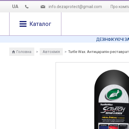
UA
info.dezaprotect@gmail.com
Про комп
Про нас
Каталог
Наша місі
ДЕЗІНФІКУЮЧІ З
Як нас зн
Головна
>
Автохімія
>
Turtle Wax. Антицарапін-реставрат