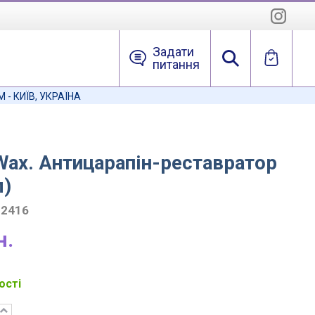
Задати
питання
- КИЇВ, УКРАЇНА
 Wax. Антицарапін-реставратор
л)
02416
н.
ості