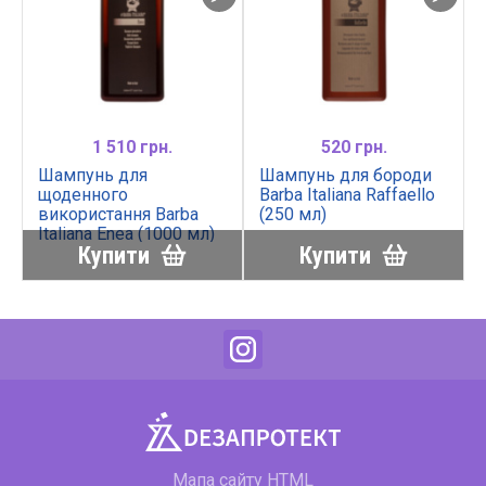
1 510 грн.
520 грн.
Шампунь для
Шампунь для бороди
щоденного
Barba Italiana Raffaello
використання Barba
(250 мл)
Italiana Enea (1000 мл)
Купити
Купити
Мапа сайту HTML