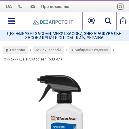
UA
Про компанію
Про нас
Наша місія
ДЕЗІНФІКУЮЧІ ЗАСОБИ, МИЮЧІ ЗАСОБИ, ЗНЕЗАРАЖУВАЛЬНІ
ЗАСОБИ КУПИТИ ОПТОМ - КИЇВ, УКРАЇНА
Як нас знайти
Головна
>
Миючі засоби
>
Прибирання будинку
>
Очисник швів Glutoclean (500 мл)