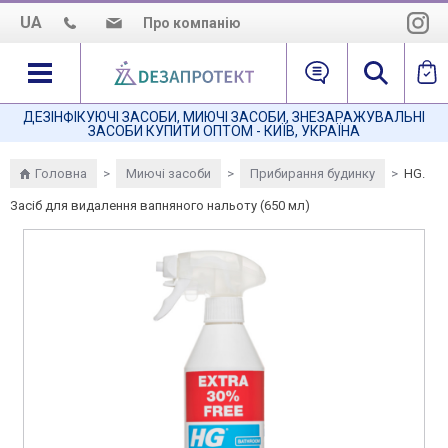
UA
Про компанію
Про нас
Наша місія
ДЕЗІНФІКУЮЧІ ЗАСОБИ, МИЮЧІ ЗАСОБИ, ЗНЕЗАРАЖУВАЛЬНІ
ЗАСОБИ КУПИТИ ОПТОМ - КИЇВ, УКРАЇНА
Як нас знайти
Головна
>
Миючі засоби
>
Прибирання будинку
>
HG.
Засіб для видалення вапняного нальоту (650 мл)