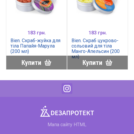
183 грн.
183 грн.
Bien. Скраб-жуйка для
Bien. Скраб цукрово-
тіла Папайя-Марула
сольовий для тіла
(200 мл)
Манго-Апельсин (200
мл)
Купити
Купити
Мапа сайту HTML