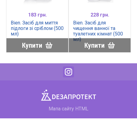
183 грн.
228 грн.
Bien. Засіб для миття
Bien. Засіб для
підлоги зі сріблом (500
чищення ванної та
0
мл)
туалетних кімнат (500
мл)
Купити
Купити
Мапа сайту HTML