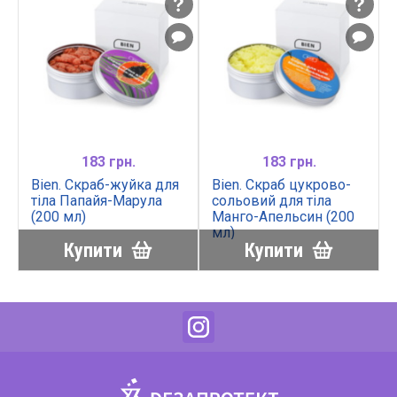
183 грн.
183 грн.
Bien. Скраб-жуйка для
Bien. Скраб цукрово-
тіла Папайя-Марула
сольовий для тіла
(200 мл)
Манго-Апельсин (200
мл)
Купити
Купити